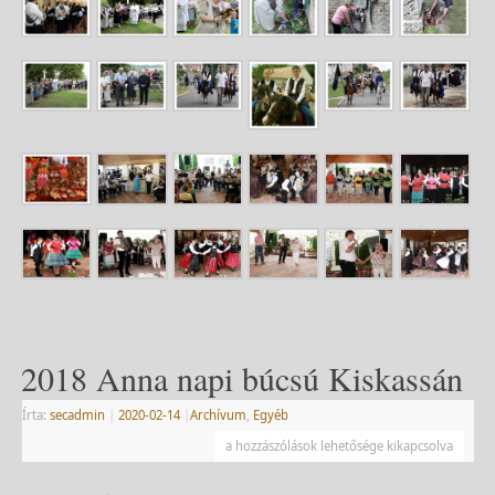
2018 Anna napi búcsú Kiskassán
Írta:
secadmin
|
2020-02-14
|
Archívum
,
Egyéb
a hozzászólások lehetősége kikapcsolva