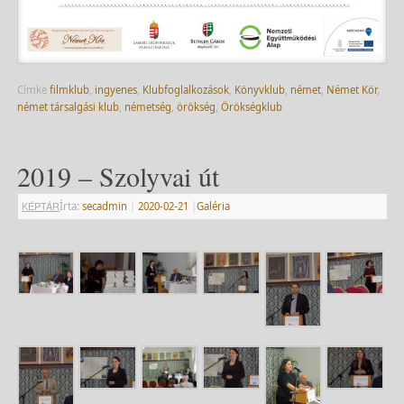
Címke
filmklub
,
ingyenes
,
Klubfoglalkozások
,
Könyvklub
,
német
,
Német Kör
,
német társalgási klub
,
németség
,
örökség
,
Örökségklub
2019 – Szolyvai út
KÉPTÁR
Írta:
secadmin
|
2020-02-21
|
Galéria