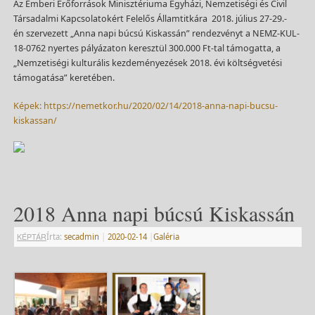
Az Emberi Erőforrások Minisztériuma Egyházi, Nemzetiségi és Civil
Társadalmi Kapcsolatokért Felelős Államtitkára 2018. július 27-29.-
én szervezett „Anna napi búcsú Kiskassán” rendezvényt a NEMZ-KUL-
18-0762 nyertes pályázaton keresztül 300.000 Ft-tal támogatta, a
„Nemzetiségi kulturális kezdeményezések 2018. évi költségvetési
támogatása” keretében.
Képek: https://nemetkor.hu/2020/02/14/2018-anna-napi-bucsu-
kiskassan/
2018 Anna napi búcsú Kiskassán
KÉPTÁR
Írta:
secadmin
|
2020-02-14
|
Galéria