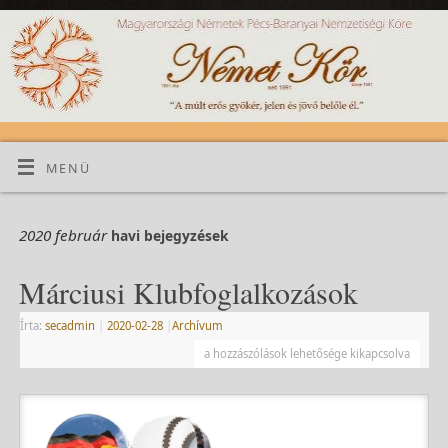
MENÜ
2020 február
havi bejegyzések
Márciusi Klubfoglalkozások
Írta:
secadmin
|
2020-02-28
|
Archívum
a hozzászólások lehetősége kikapcsolva