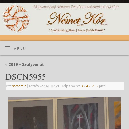
MENÜ
«
2019 – Szolyvai út
DSCN5955
Írta:
secadmin
|
Közzétéve
2020-02-21
|
Teljes méret
3864 × 5152
pixel