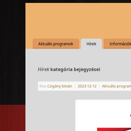
Aktuális programok
Hírek
Információ
Hírek
kategória bejegyzései
Írta:
Czigány István
|
2023-12-12
|
Aktuális progra