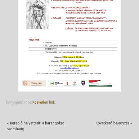
Könyvjelzőkhöz
Közvetlen link
.
«
Kereplő helyettesíti a harangokat
Következő bejegyzés
»
szombatig