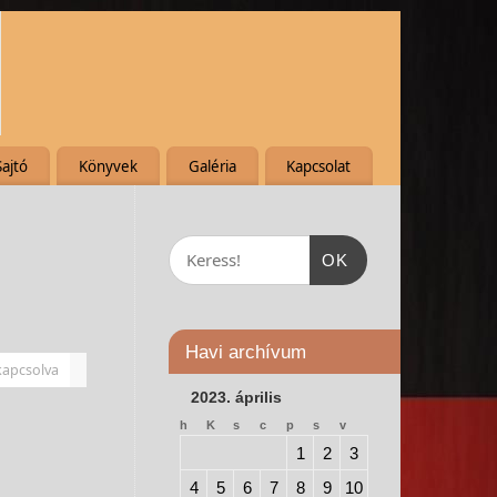
Sajtó
Könyvek
Galéria
Kapcsolat
OK
Havi archívum
kapcsolva
2023. április
h
K
s
c
p
s
v
1
2
3
4
5
6
7
8
9
10