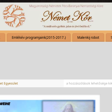
k
Emlékév programjaink(2015-2017.)
Malenkij robot
et Egyesület
a hozzászólások lehetősége ki