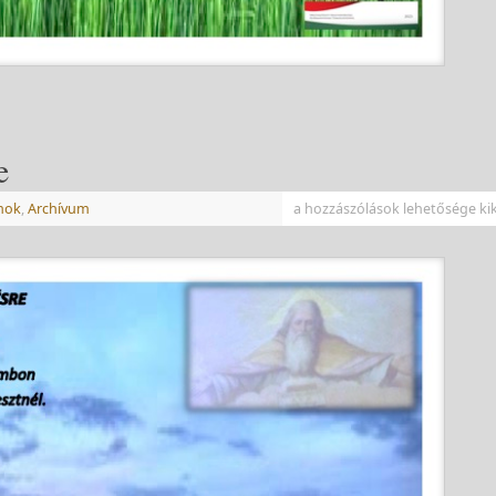
e
mok
,
Archívum
a hozzászólások lehetősége ki