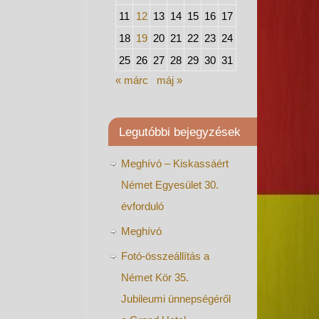
11
12
13
14
15
16
17
18
19
20
21
22
23
24
25
26
27
28
29
30
31
« márc
máj »
Legutóbbi bejegyzések
Meghívó – Kiskassáért
Német Egyesület 30.
évforduló
Meghívó
Fotó-összeállítás a
Német Kör 35.
Jubileumi ünnepségéről