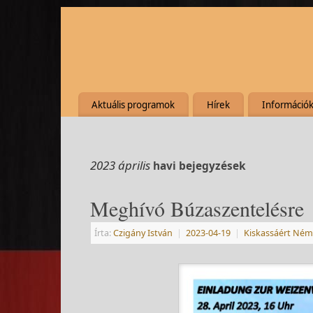
Aktuális programok
Hírek
Információ
2023 április
havi bejegyzések
Meghívó Búzaszentelésre
Írta:
Czigány István
|
2023-04-19
|
Kiskassáért Ném