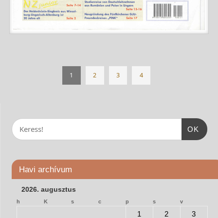
1
2
3
4
OK
Havi archívum
2026. augusztus
h
K
s
c
p
s
v
1
2
3