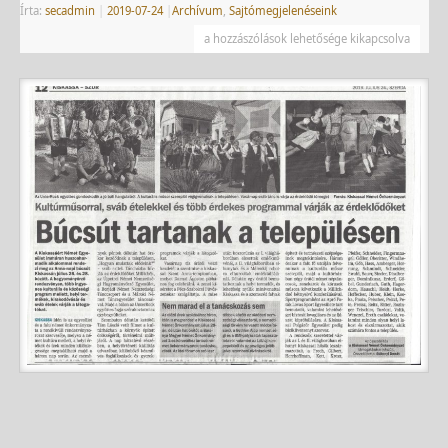
Írta:
secadmin
|
2019-07-24
|
Archívum
,
Sajtómegjelenéseink
a hozzászólások lehetősége kikapcsolva