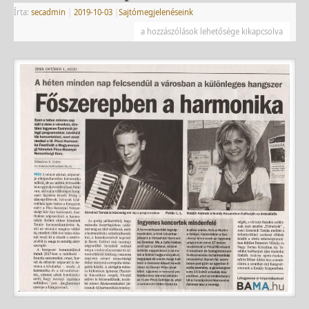
Írta:
secadmin
|
2019-10-03
|
Sajtómegjelenéseink
a hozzászólások lehetősége kikapcsolva