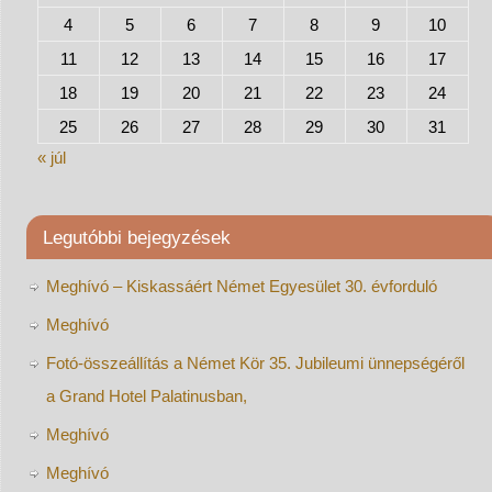
4
5
6
7
8
9
10
11
12
13
14
15
16
17
18
19
20
21
22
23
24
25
26
27
28
29
30
31
« júl
Legutóbbi bejegyzések
Meghívó – Kiskassáért Német Egyesület 30. évforduló
Meghívó
Fotó-összeállítás a Német Kör 35. Jubileumi ünnepségéről
a Grand Hotel Palatinusban,
Meghívó
Meghívó