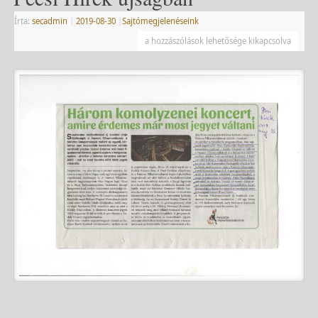
Írta:
secadmin
|
2019-08-30
|
Sajtómegjelenéseink
a hozzászólások lehetősége kikapcsolva