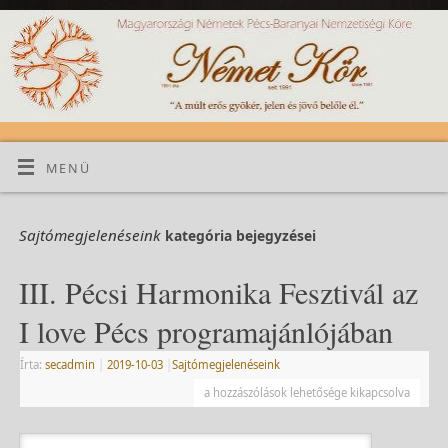
MENÜ
Sajtómegjelenéseink
kategória bejegyzései
III. Pécsi Harmonika Fesztivál az
I love Pécs programajánlójában
Írta:
secadmin
|
2019-10-03
|
Sajtómegjelenéseink
a hozzászólások lehetősége kikapcsolva