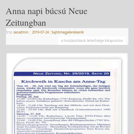
Anna napi búcsú Neue
Zeitungban
Írta:
secadmin
|
2019-07-24
|
Sajtómegjelenéseink
a hozzászólások lehetősége kikapcsolva