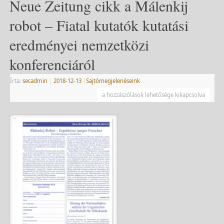
Neue Zeitung cikk a Málenkij
robot – Fiatal kutatók kutatási
eredményei nemzetközi
konferenciáról
Írta:
secadmin
|
2018-12-13
|
Sajtómegjelenéseink
a hozzászólások lehetősége kikapcsolva