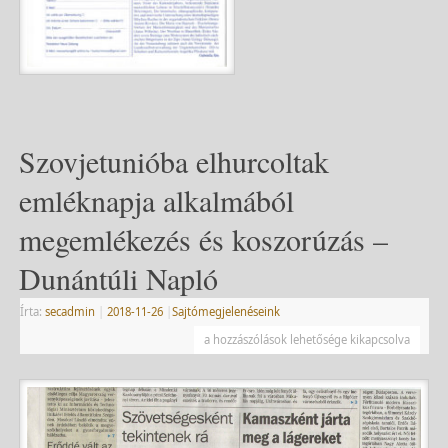
Szovjetunióba elhurcoltak
emléknapja alkalmából
megemlékezés és koszorúzás –
Dunántúli Napló
Írta:
secadmin
|
2018-11-26
|
Sajtómegjelenéseink
a hozzászólások lehetősége kikapcsolva