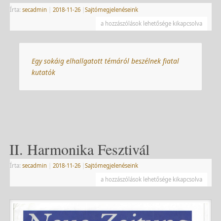
Írta:
secadmin
|
2018-11-26
|
Sajtómegjelenéseink
a hozzászólások lehetősége kikapcsolva
Egy sokáig elhallgatott témáról beszélnek fiatal
kutatók
II. Harmonika Fesztivál
Írta:
secadmin
|
2018-11-26
|
Sajtómegjelenéseink
a hozzászólások lehetősége kikapcsolva