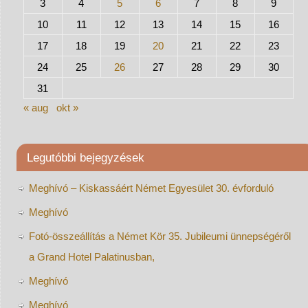
3
4
5
6
7
8
9
10
11
12
13
14
15
16
17
18
19
20
21
22
23
24
25
26
27
28
29
30
31
« aug
okt »
Legutóbbi bejegyzések
Meghívó – Kiskassáért Német Egyesület 30. évforduló
Meghívó
Fotó-összeállítás a Német Kör 35. Jubileumi ünnepségéről
a Grand Hotel Palatinusban,
Meghívó
Meghívó