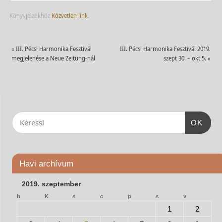
Könyvjelzőkhöz
Közvetlen link
.
«
III. Pécsi Harmonika Fesztivál
III. Pécsi Harmonika Fesztivál 2019.
megjelenése a Neue Zeitung-nál
szept 30. – okt 5.
»
OK
Havi archívum
2019. szeptember
h
K
s
c
p
s
v
1
2