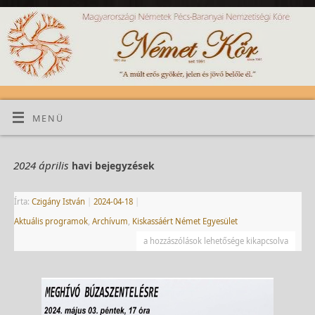
MENÜ
2024 április
havi bejegyzések
Írta:
Czigány István
|
2024-04-18
|
Aktuális programok
,
Archívum
,
Kiskassáért Német Egyesület
a hozzászólások lehetősége kikapcsolva