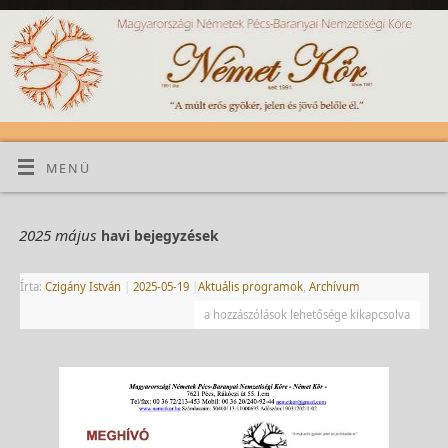
MENÜ
2025 május
havi bejegyzések
Írta:
Czigány István
|
2025-05-19
|
Aktuális programok
,
Archívum
a hozzászólások lehetősége kikapcsolva