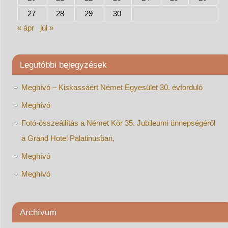
27
28
29
30
« ápr
júl »
Legutóbbi bejegyzések
Meghívó – Kiskassáért Német Egyesület 30. évforduló
Meghívó
Fotó-összeállítás a Német Kör 35. Jubileumi ünnepségéről
a Grand Hotel Palatinusban,
Meghívó
Meghívó
Archívum