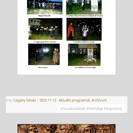
Írta:
Czigány István
|
2025-11-12
|
Aktuális programok
,
Archívum
a hozzászólások lehetősége kikapcsolva