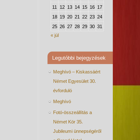
11
12
13
14
15
16
17
18
19
20
21
22
23
24
25
26
27
28
29
30
31
« júl
Legutóbbi bejegyzések
Meghívó – Kiskassáért
Német Egyesület 30.
évforduló
Meghívó
Fotó-összeállítás a
Német Kör 35.
Jubileumi ünnepségéről