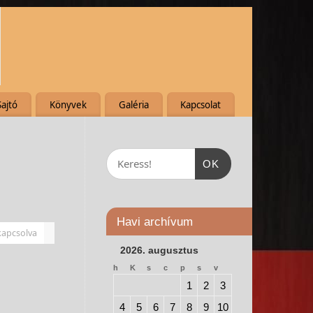
Sajtó
Könyvek
Galéria
Kapcsolat
OK
Havi archívum
kapcsolva
2026. augusztus
h
K
s
c
p
s
v
1
2
3
4
5
6
7
8
9
10