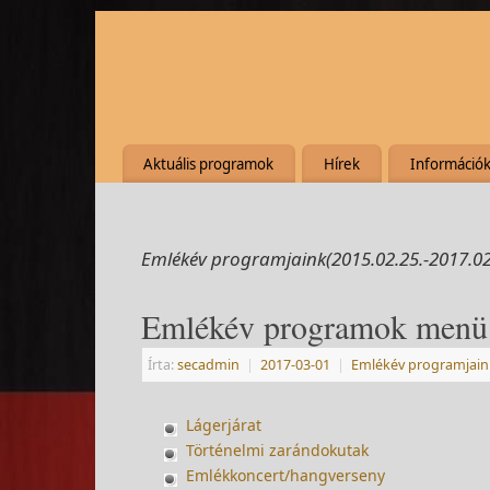
Aktuális programok
Hírek
Információ
Emlékév programjaink(2015.02.25.-2017.02
Emlékév programok menü
Írta:
secadmin
|
2017-03-01
|
Emlékév programjaink
Lágerjárat
Történelmi zarándokutak
Emlékkoncert/hangverseny