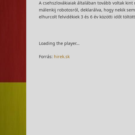
A csehszlovákiaiak általában tovább voltak kin
málenkij robotosról, deklarálva, hogy nekik se
elhurcolt felvidékiek 3 és 6 év közötti időt töl
Loading the player…
Forrás:
hirek.sk