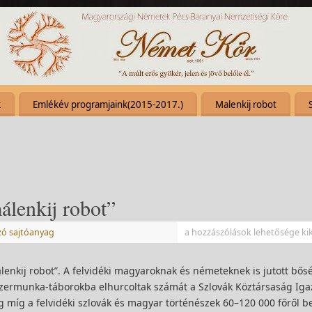
k
Emlékév programjaink(2015-2017.)
Malenkij robot
álenkij robot”
zó sajtóanyag
a hozzászólások lehetősége ki
enkij robot”. A felvidéki magyaroknak és németeknek is jutott bős
szermunka-táborokba elhurcoltak számát a Szlovák Köztársaság Ig
míg a felvidéki szlovák és magyar történészek 60–120 000 főről b