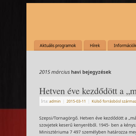
Aktuális programok
Hírek
Információ
2015 március
havi bejegyzések
Hetven éve kezdődött a „m
Írta:
admin
|
2015-03-11
|
Külső forrásbósl szárma
Szepsi/Tornagörgő. Hetven éve kezdődött a „mál
szovjetek keserű kenyeréből. 1945- ben a kény
Minisztériuma 7 497 személyben határozza meg 