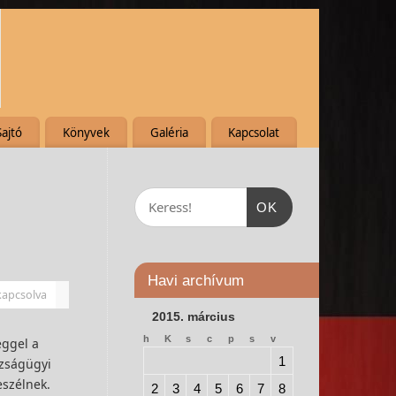
Sajtó
Könyvek
Galéria
Kapcsolat
OK
Havi archívum
kapcsolva
2015. március
h
K
s
c
p
s
v
éggel a
1
azságügyi
eszélnek.
2
3
4
5
6
7
8