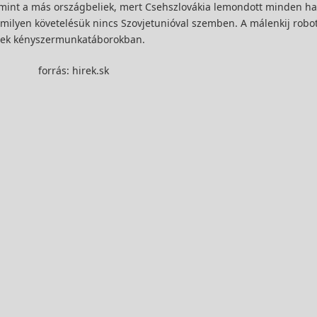
t mint a más országbeliek, mert Csehszlovákia lemondott minden ha
mmilyen követelésük nincs Szovjetunióval szemben. A málenkij robo
töttek kényszermunkatáborokban.
forrás: hirek.sk