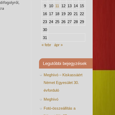
difogolyról,
9
10
11
12
13
14
15
tra
16
17
18
19
20
21
22
23
24
25
26
27
28
29
30
31
« febr
ápr »
Legutóbbi bejegyzések
Meghívó – Kiskassáért
Német Egyesület 30.
évforduló
Meghívó
Fotó-összeállítás a