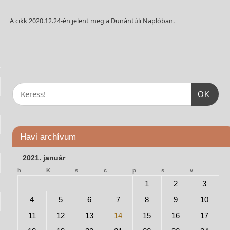
A cikk 2020.12.24-én jelent meg a Dunántúli Naplóban.
OK
Havi archívum
2021. január
h
K
s
c
p
s
v
1
2
3
4
5
6
7
8
9
10
11
12
13
14
15
16
17