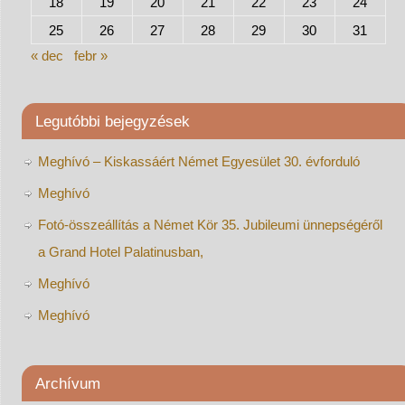
18
19
20
21
22
23
24
25
26
27
28
29
30
31
« dec
febr »
Legutóbbi bejegyzések
Meghívó – Kiskassáért Német Egyesület 30. évforduló
Meghívó
Fotó-összeállítás a Német Kör 35. Jubileumi ünnepségéről
a Grand Hotel Palatinusban,
Meghívó
Meghívó
Archívum