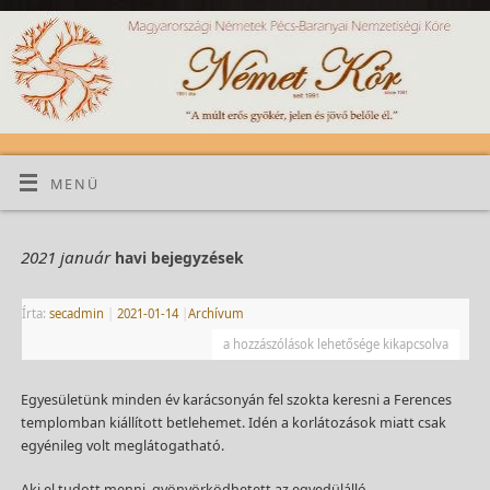
MENÜ
2021 január
havi bejegyzések
Írta:
secadmin
|
2021-01-14
|
Archívum
a hozzászólások lehetősége kikapcsolva
Egyesületünk minden év karácsonyán fel szokta keresni a Ferences
templomban kiállított betlehemet. Idén a korlátozások miatt csak
egyénileg volt meglátogatható.
Aki el tudott menni, gyönyörködhetett az egyedülálló