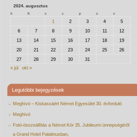
2024. augusztus
h
K
s
c
p
s
v
1
2
3
4
5
6
7
8
9
10
11
12
13
14
15
16
17
18
19
20
21
22
23
24
25
26
27
28
29
30
31
« júl
okt »
Legutóbbi bejegyzések
Meghívó – Kiskassáért Német Egyesület 30. évforduló
Meghívó
Fotó-összeállítás a Német Kör 35. Jubileumi ünnepségéről
a Grand Hotel Palatinusban,