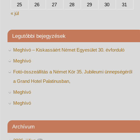
25
26
27
28
29
30
31
« júl
Legutóbbi bejegyzések
Meghívó – Kiskassáért Német Egyesület 30. évforduló
Meghívó
Fotó-összeállítás a Német Kör 35. Jubileumi ünnepségéről
a Grand Hotel Palatinusban,
Meghívó
Meghívó
Archívum