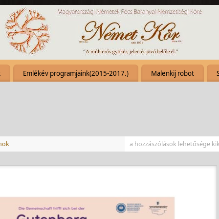
k
Emlékév programjaink(2015-2017.)
Malenkij robot
mok
a hozzászólások lehetősége ki