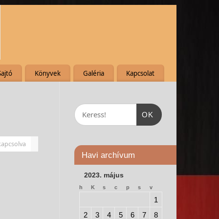
Sajtó
Könyvek
Galéria
Kapcsolat
OK
kapcsolva
Havi archívum
2023. május
h
K
s
c
p
s
v
1
2
3
4
5
6
7
8