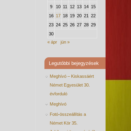
9
10
11
12
13
14
15
16
17
18
19
20
21
22
23
24
25
26
27
28
29
30
« ápr
jún »
Legutóbbi bejegyzések
Meghívó – Kiskassáért
Német Egyesület 30.
évforduló
Meghívó
Fotó-összeállítás a
Német Kör 35.