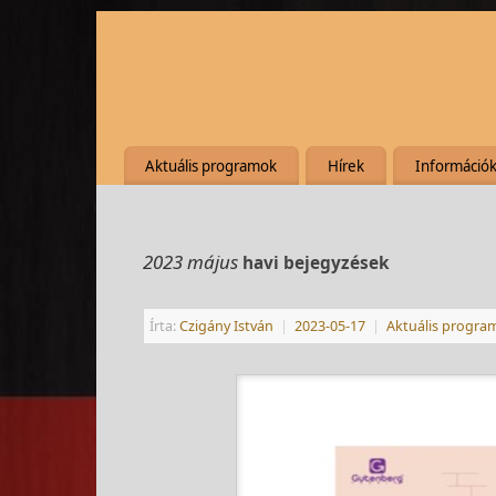
Aktuális programok
Hírek
Információ
2023 május
havi bejegyzések
Írta:
Czigány István
|
2023-05-17
|
Aktuális progra