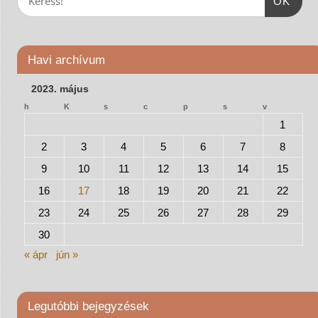
OK
Havi archívum
2023. május
h
K
s
c
p
s
v
1
2
3
4
5
6
7
8
9
10
11
12
13
14
15
16
17
18
19
20
21
22
23
24
25
26
27
28
29
30
« ápr
jún »
Legutóbbi bejegyzések