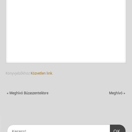
Könyvjelzőkhöz
Közvetlen link
.
«
Meghívó Búzaszentelésre
Meghívó
»
OK