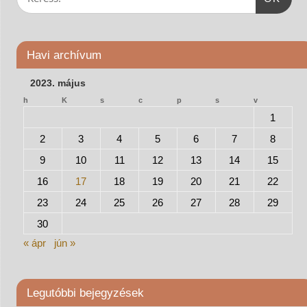
Havi archívum
2023. május
h
K
s
c
p
s
v
1
2
3
4
5
6
7
8
9
10
11
12
13
14
15
16
17
18
19
20
21
22
23
24
25
26
27
28
29
30
« ápr
jún »
Legutóbbi bejegyzések