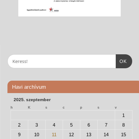
OK
Havi archívum
2025. szeptember
h
K
s
c
p
s
v
1
2
3
4
5
6
7
8
9
10
11
12
13
14
15