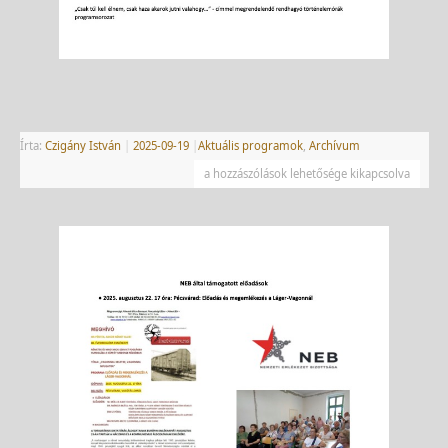
Írta:
Czigány István
|
2025-09-19
|
Aktuális programok
,
Archívum
a hozzászólások lehetősége kikapcsolva