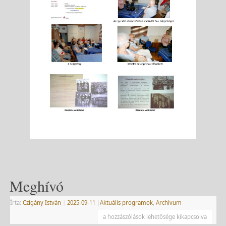
Meghívó
Írta:
Czigány István
|
2025-09-11
|
Aktuális programok
,
Archívum
a hozzászólások lehetősége kikapcsolva