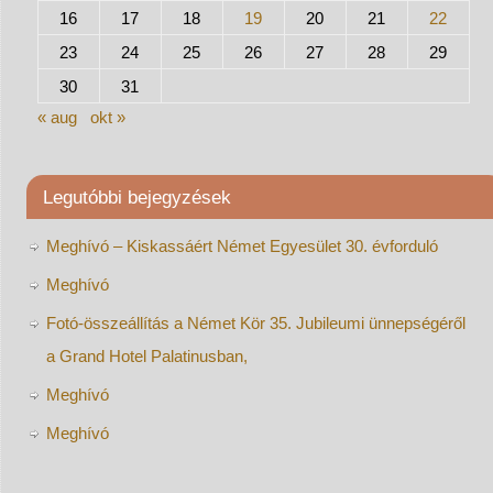
16
17
18
19
20
21
22
23
24
25
26
27
28
29
30
31
« aug
okt »
Legutóbbi bejegyzések
Meghívó – Kiskassáért Német Egyesület 30. évforduló
Meghívó
Fotó-összeállítás a Német Kör 35. Jubileumi ünnepségéről
a Grand Hotel Palatinusban,
Meghívó
Meghívó