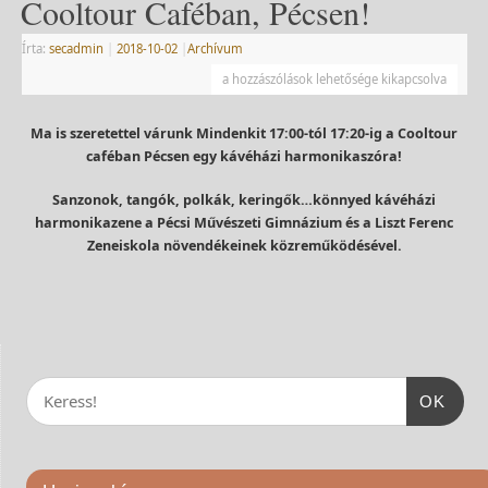
Cooltour Caféban, Pécsen!
Írta:
secadmin
|
2018-10-02
|
Archívum
a hozzászólások lehetősége kikapcsolva
Ma is szeretettel várunk Mindenkit 17:00-tól 17:20-ig a Cooltour
caféban Pécsen egy kávéházi harmonikaszóra!
Sanzonok, tangók, polkák, keringők…könnyed kávéházi
harmonikazene a Pécsi Művészeti Gimnázium és a Liszt Ferenc
Zeneiskola növendékeinek közreműködésével.
OK