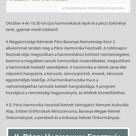
a hozzászólások lehetősége kikapcsolva
Október 4-én 16.30-tól újra harmonikások lepik el a pécsi Széchényi
teret, gyertek minél többen!!!
A Magyarországi Németek Pécs-Baranyai Nemzetiségi Köre 2.
alkalommal rendezi meg a Pécsi Harmonika Fesztivált. A többnapos
fesztivál célja: megszólítani a harmonikához köthető nemzetiségeket,
bevonni a megyében tanuló harmonikás növendékeket, megszólítani
a harmonikát kedvelő személyeket. A harmonika a német zenei élet
népszerű hangszere, a kórusok, tánccsoportok, énesek, táncosok
egyszemélyes kísérője. A harmonikamuzsika ma is a
nemzetiségekhez tartozók kedvelt hangzásvilága. A program
hozzájárul a nemzetiségi hagyományok, az értékek közvetítéséhez.
A II. Pécsi Harmonika Fesztivál kiemelt támogatói: Nemzeti Kulturális
Alap, Emberi Erőforrások Minisztériuma, Baranya Megyei Német
Önkormányzat, a perekedi és a kiskassai Német Önkormányzat.