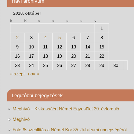
Havi archívum
2018. október
h
K
s
c
p
s
v
1
2
3
4
5
6
7
8
9
10
11
12
13
14
15
16
17
18
19
20
21
22
23
24
25
26
27
28
29
30
« szept
nov »
Legutóbbi bejegyzések
Meghívó – Kiskassáért Német Egyesület 30. évforduló
Meghívó
Fotó-összeállítás a Német Kör 35. Jubileumi ünnepségéről