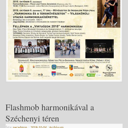
Flashmob harmonikával a
Széchenyi téren
Írta:
secadmin
|
2018-10-04
|
Archívum