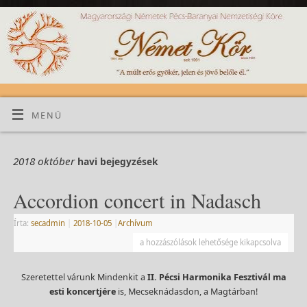
MENÜ
2018 október
havi bejegyzések
Accordion concert in Nadasch
Írta:
secadmin
|
2018-10-05
|
Archívum
a hozzászólások lehetősége kikapcsolva
Szeretettel várunk Mindenkit a
II. Pécsi Harmonika Fesztivál ma
esti koncertjére
is, Mecseknádasdon, a Magtárban!