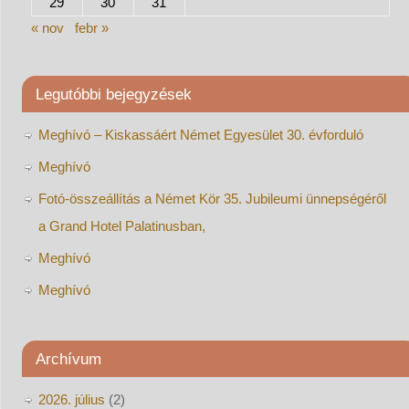
29
30
31
« nov
febr »
Legutóbbi bejegyzések
Meghívó – Kiskassáért Német Egyesület 30. évforduló
Meghívó
Fotó-összeállítás a Német Kör 35. Jubileumi ünnepségéről
a Grand Hotel Palatinusban,
Meghívó
Meghívó
Archívum
2026. július
(2)