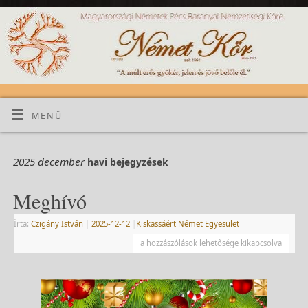
MENÜ
2025 december
havi bejegyzések
Meghívó
Írta:
Czigány István
|
2025-12-12
|
Kiskassáért Német Egyesület
a hozzászólások lehetősége kikapcsolva