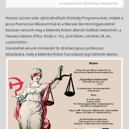
a hozzászólások lehetősége kikapcsolva
Hosszú szünet után újból elindítjuk Örökség Programunkat, melyet a
Janus Pannonius Múzeummal és a Mecseki Borrend Egyesülettel
közösen tartunk meg a Malenkij Robot állandó kiállítás helyszínén, a
Vasváry Házban (Pécs, Király u. 19.), jövő héten, október 28.-án,
csütörtökön.
Szeretettel várunk mindenkit Dr. Bruhács János professzor
előadására, mely a Málenkij Robot hurcolások jogi hátterét elemzi.