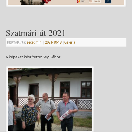
Szatmári út 2021
KÉPTÁR
Írta:
secadmin
|
2021-10-13
|
Galéria
A képeket készítette: Sey Gábor