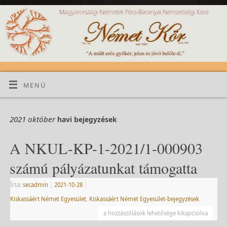
MENÜ
2021 október
havi bejegyzések
A NKUL-KP-1-2021/1-000903
számú pályázatunkat támogatta
Írta:
secadmin
|
2021-10-28
|
Kiskassáért Német Egyesület
,
Kiskassáért Német Egyesület-bejegyzések
a hozzászólások lehetősége kikapcsolva