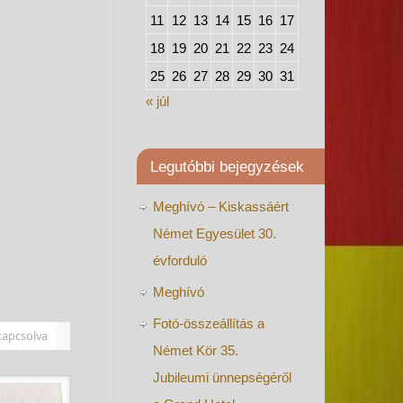
11
12
13
14
15
16
17
18
19
20
21
22
23
24
25
26
27
28
29
30
31
« júl
Legutóbbi bejegyzések
Meghívó – Kiskassáért
Német Egyesület 30.
évforduló
Meghívó
Fotó-összeállítás a
kapcsolva
Német Kör 35.
Jubileumi ünnepségéről