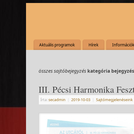
Aktuális programok
Hírek
Információ
összes sajtóbejegyzés
kategória bejegyzés
III. Pécsi Harmonika Feszt
Írta:
secadmin
|
2019-10-03
|
Sajtómegjelenéseink