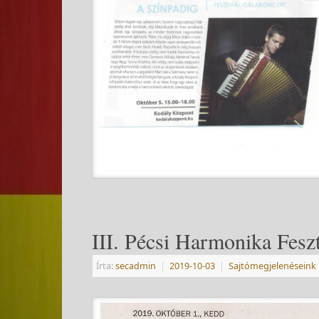
III. Pécsi Harmonika Fesz
Írta:
secadmin
|
2019-10-03
|
Sajtómegjelenéseink