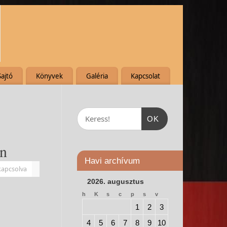
Sajtó
Könyvek
Galéria
Kapcsolat
OK
an
Havi archívum
kapcsolva
2026. augusztus
h
K
s
c
p
s
v
1
2
3
4
5
6
7
8
9
10