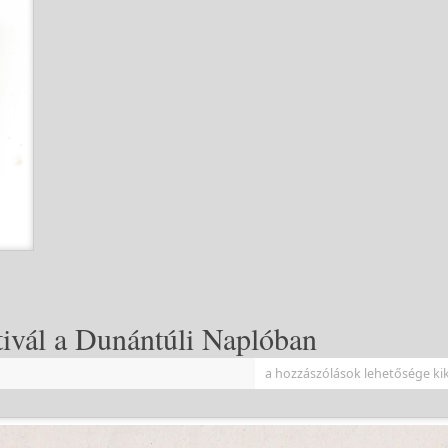
tivál a Dunántúli Naplóban
a hozzászólások lehetősége ki