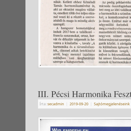
III. Pécsi Harmonika Fesz
Írta:
secadmin
|
2019-09-20
|
Sajtómegjelenéseink