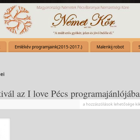
k
Emlékév programjaink(2015-2017.)
Malenkij robot
ei
ivál az I love Pécs programajánlójáb
a hozzászólások lehetősége ki