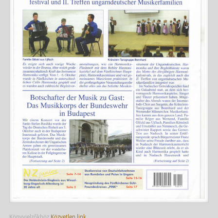
Könyvjelzőkhöz
Közvetlen link
.