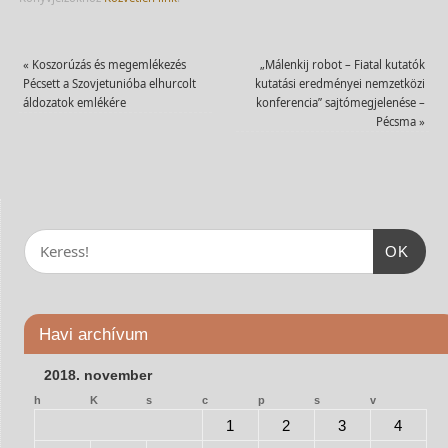
«
Koszorúzás és megemlékezés
„Málenkij robot – Fiatal kutatók
Pécsett a Szovjetunióba elhurcolt
kutatási eredményei nemzetközi
áldozatok emlékére
konferencia” sajtómegjelenése –
Pécsma
»
OK
Havi archívum
2018. november
h
K
s
c
p
s
v
1
2
3
4