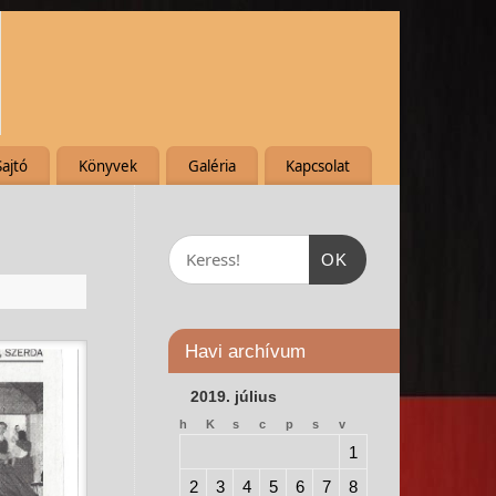
Sajtó
Könyvek
Galéria
Kapcsolat
OK
Havi archívum
2019. július
h
K
s
c
p
s
v
1
2
3
4
5
6
7
8