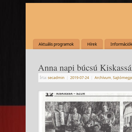
Aktuális programok
Hírek
Információ
Anna napi búcsú Kiskassá
Írta:
secadmin
|
2019-07-24
|
Archívum
,
Sajtómegje