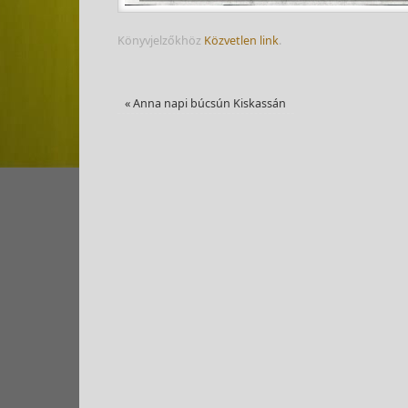
Könyvjelzőkhöz
Közvetlen link
.
«
Anna napi búcsún Kiskassán