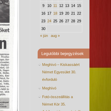
9
10
11
12
13
14
15
16
17
18
19
20
21
22
23
24
25
26
27
28
29
30
« jún
aug »
Legutóbbi bejegyzések
Meghívó – Kiskassáért
Német Egyesület 30.
évforduló
Meghívó
Fotó-összeállítás a
Német Kör 35.