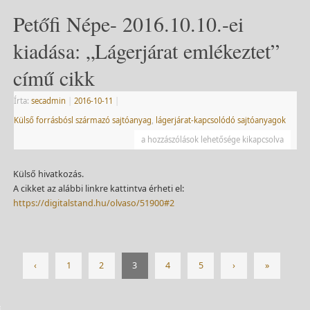
Petőfi Népe- 2016.10.10.-ei
kiadása: „Lágerjárat emlékeztet”
című cikk
Írta:
secadmin
|
2016-10-11
|
Külső forrásbósl származó sajtóanyag
,
lágerjárat-kapcsolódó sajtóanyagok
a hozzászólások lehetősége kikapcsolva
Külső hivatkozás.
A cikket az alábbi linkre kattintva érheti el:
https://digitalstand.hu/olvaso/51900#2
‹
1
2
3
4
5
›
»