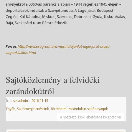
amelyekről a 0060-as parancs alapján – 1944 végén és 1945 elején –
deportálások indultak a Szovjetunióba. A Lágerjárat Budapest,
Cegléd, Kál-Kápolna, Miskolc, Szerencs, Debrecen, Gyula, Kiskunhalas,
Baja, Szekszárd után Pécsre érkezik.
Forrás:
http://www.programturizmus.hu/ajanlat-lagerjarat-utazo-
vagonkiallitas.html
Sajtóközlemény a felvidéki
zarándokútról
Írta:
secadmin
|
2016-11-15
|
Egyéb
,
Sajtómegjelenéseink
,
Történelmi zarándokút-sajtóanyagok
a hozzászólások lehetősége kikapcsolva