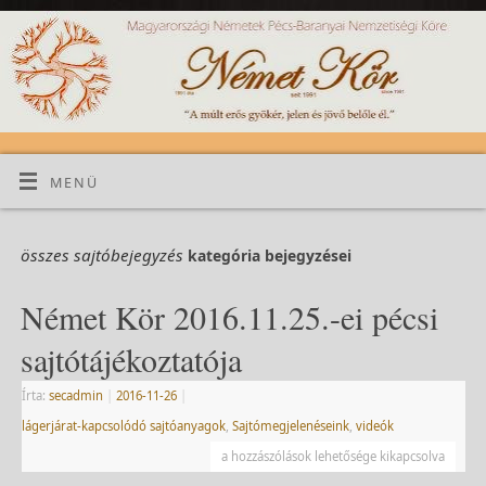
MENÜ
összes sajtóbejegyzés
kategória bejegyzései
Német Kör 2016.11.25.-ei pécsi
sajtótájékoztatója
Írta:
secadmin
|
2016-11-26
|
lágerjárat-kapcsolódó sajtóanyagok
,
Sajtómegjelenéseink
,
videók
a hozzászólások lehetősége kikapcsolva