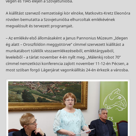
végén és 1945 elején a Szovjetunióba.
A kiállítást szervező nemzetiségi kör elnöke, Matkovits-Kretz Eleonóra
röviden bemutatta a Szovjetunióba elhurcoltak emlékévének
megvalósult és tervezett programjait.
– Az emlékév első állomásaként a Janus Pannonius Múzeum „Idegen
ég alatt – Oroszföldön meggyötörve” címmel szervezett kiállítást a
munkatábort túlélők visszaemlékezéseiből, emléktárgyaiból,
leveleiből – a tárlat november 4-én nyílt meg. „Málenkij robot 70”
címmel nemzetközi konferencia zajlott november 11-12-én Pécsen, a
most szóban forgó Lágerjárat vagonkiállítás 24-én érkezik a városba.