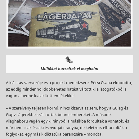
Milliókat hurcoltak el meghalni
A kiállítás szervezője és a projekt menedzsere, Pécsi Csaba elmondta,
az eddig mindenhol döbbenetes hatást váltott ki a látogatókból a
vagon a benne kialakított emlékekkel.
– A szerelvény teljesen korhű, nincs kizárva az sem, hogy a Gulag és
Gupvi lágerekbe szállítottak benne embereket. A második
világháború végén egyik irányból a másikba fordultak a vonatok, és
már nem csak északi és nyugati irányba, de keletre is elhurcolták a
foglyokat, egy másik diktatúra parancsára – mondta.