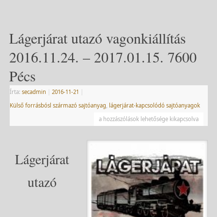
Lágerjárat utazó vagonkiállítás
2016.11.24. – 2017.01.15. 7600
Pécs
Írta:
secadmin
|
2016-11-21
|
Külső forrásbósl származó sajtóanyag
,
lágerjárat-kapcsolódó sajtóanyagok
a hozzászólások lehetősége kikapcsolva
Lágerjárat
utazó