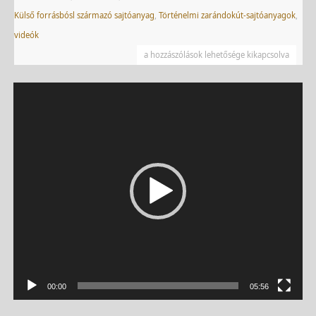
Külső forrásbósl származó sajtóanyag
,
Történelmi zarándokút-sajtóanyagok
,
videók
a hozzászólások lehetősége kikapcsolva
Videólejátszó
00:00
05:56