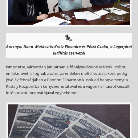
Rozsnyai Ilona, Matkovits-Kretz Eleonóra és Pécsi Csaba, a Lágerjárat
kiállítás szervezői
Ismertette, várhatóan januárban a főpályaudvaron Málenkij robot
emlékművet is fognak avatni, az emlékév méltó lezárásaként pedig
jövő év februárjában a Pannon Filharmonikusok ad hangversenyt a
Kodály Központban könyvbemutatóval és a vagonkiállításról készült
fotósorozat megnyitójával egybekötve.