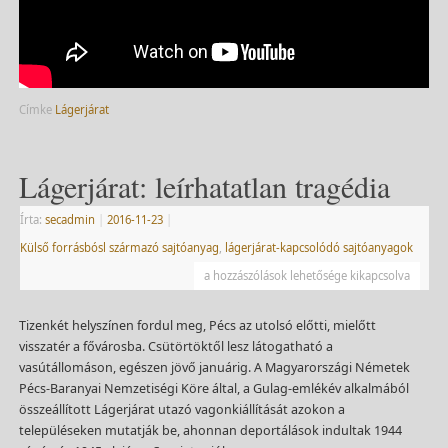
Címke
Lágerjárat
Lágerjárat: leírhatatlan tragédia
Írta:
secadmin
|
2016-11-23
|
Külső forrásbósl származó sajtóanyag
,
lágerjárat-kapcsolódó sajtóanyagok
a hozzászólások lehetősége kikapcsolva
Tizenkét helyszínen fordul meg, Pécs az utolsó előtti, mielőtt
visszatér a fővárosba. Csütörtöktől lesz látogatható a
vasútállomáson, egészen jövő januárig. A Magyarországi Németek
Pécs-Baranyai Nemzetiségi Köre által, a Gulag-emlékév alkalmából
összeállított Lágerjárat utazó vagonkiállítását azokon a
településeken mutatják be, ahonnan deportálások indultak 1944