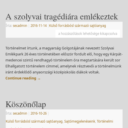
A szolyvai tragédiára emlékeztek
Írta:
secadmin
|
2016-11-14
|
Külső forrásbósl származó sajtóanyag
a hozzászólások lehetősége kikapcsolva
Történelmet írtunk, a magyarság Golgotájának nevezett Szolyvai
Emlékpark 26 éves történetében először fordult elő, hogy egy Kárpát-
medencei szintű rendhagyó történelem óra megtartására került sor
Elhallgatott történelem címmel, amelynek résztvevői a történelmünk
iránt érdeklődő anyaországi középiskolás diákok voltak.
Continue reading
→
Köszönőlap
Írta:
secadmin
|
2016-10-26
|
Külső forrásbósl származó sajtóanyag
,
Sajtómegjelenéseink
,
Történelmi