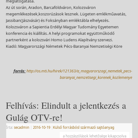
meglátogatása.
Az út során, Aradon, Barcaföldváron, Kolozsváron
megemlékezések,koszorúzások lesznek. Lügeten emlékműavatás,
Jassiban(Jászvásár) és Foksányban emléktábla elhelyezés.
Kolozsváron a Sapientia Erdélyi Magyar Tudomány Egyetemen
konferencia és kiállítás. A helyi programokat együttműködő
partnerként a kolozsvári Homo Ludens Alapítvány szervezi.
Kiadó: Magyarországi Németek Pécs-Baranyai Nemzetiségi Köre
forrás:
http://os.mti.hu/hirek/121363/a_magyarorszagi_nemetek_pecs-
baranyai_nemzetisegi_korenek_kozlemenye
Felhívás: Elindult a jelentkezés a
Gulág OTV-re!
Írta:
secadmin
|
2016-10-19
|
Külső forrásbósl származó sajtóanyag
a hozzászólások lehetősége kikapcsolva