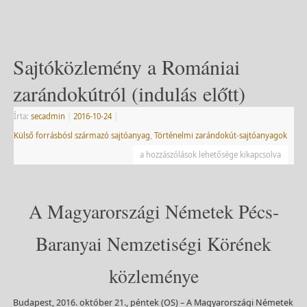
Sajtóközlemény a Romániai
zarándokútról (indulás előtt)
Írta:
secadmin
|
2016-10-24
|
Külső forrásbósl származó sajtóanyag
,
Történelmi zarándokút-sajtóanyagok
a hozzászólások lehetősége kikapcsolva
A Magyarországi Németek Pécs-
Baranyai Nemzetiségi Körének
közleménye
Budapest, 2016. október 21., péntek (OS) – A Magyarországi Németek