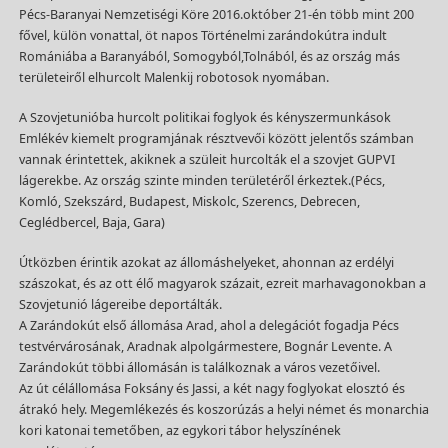
Pécs-Baranyai Nemzetiségi Köre 2016.október 21-én több mint 200
fővel, külön vonattal, öt napos Történelmi zarándokútra indult
Romániába a Baranyából, Somogyból,Tolnából, és az ország más
területeiről elhurcolt Malenkij robotosok nyomában.
A Szovjetunióba hurcolt politikai foglyok és kényszermunkások
Emlékév kiemelt programjának résztvevői között jelentős számban
vannak érintettek, akiknek a szüleit hurcolták el a szovjet GUPVI
lágerekbe. Az ország szinte minden területéről érkeztek.(Pécs,
Komló, Szekszárd, Budapest, Miskolc, Szerencs, Debrecen,
Ceglédbercel, Baja, Gara)
Útközben érintik azokat az állomáshelyeket, ahonnan az erdélyi
szászokat, és az ott élő magyarok százait, ezreit marhavagonokban a
Szovjetunió lágereibe deportálták.
A Zarándokút első állomása Arad, ahol a delegációt fogadja Pécs
testvérvárosának, Aradnak alpolgármestere, Bognár Levente. A
Zarándokút többi állomásán is találkoznak a város vezetőivel.
Az út célállomása Foksány és Jassi, a két nagy foglyokat elosztó és
átrakó hely. Megemlékezés és koszorúzás a helyi német és monarchia
kori katonai temetőben, az egykori tábor helyszínének