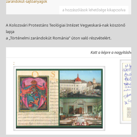
zarándokút-sajtóanyagok
a hozzászólások lehetősége kikapcsolva
A Kolozsvári Protestáns Teológiai Intézet Vegyeskará-nak köszönő
lapja
a „Történelmi zarándokút Románia” úton való részvételért.
Katt a képre a nagyításhoz
;