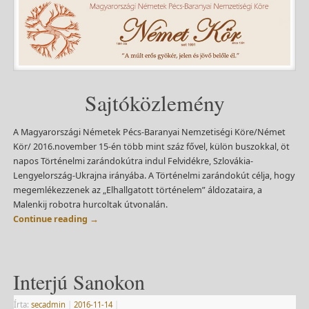
Sajtóközlemény
A Magyarországi Németek Pécs-Baranyai Nemzetiségi Köre/Német
Kör/ 2016.november 15-én több mint száz fővel, külön buszokkal, öt
napos Történelmi zarándokútra indul Felvidékre, Szlovákia-
Lengyelország-Ukrajna irányába. A Történelmi zarándokút célja, hogy
megemlékezzenek az „Elhallgatott történelem” áldozataira, a
Malenkij robotra hurcoltak útvonalán.
Continue reading
→
Interjú Sanokon
Írta:
secadmin
|
2016-11-14
|