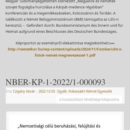
Magyar Tudományegyetemen szervezett „Magyarok és németek
szovjet fogságba hurcolása a Kárpát-medence régióiban”
konferencián és a megemlékezéseken, Kolozsváron és Tordán. A
találkozót a Német Belügyminisztérium (BMI) támogatta az LdU-n
keresztül, – Gefördert durch: Bundesministerium des Innern und für
Heimat aufgrund eines Beschlusses des Deutschen Bundestages.
Képriportot az eseményről idekattintva megtekintheti:»»»
http://nemetkor.hu/wp-content/uploads/2024/11/Fotobericht-x-
fotok-nemet-megnevezessel-1.pdf
NBER-KP-1-2022/1-000093
Írta:
Czigány István
|
2022-12-03
|
Egyéb
,
Kiskassáért Német Egyesület
a hozzászólások lehetősége kikapcsolva