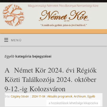
MENÜ
Egyéb
kategória bejegyzései
A Német Kör 2024. évi Régiók
Közti Találkozója 2024. október
9-12.-ig Kolozsváron
Írta:
Czigány István
|
2024-11-04
|
Aktuális programok
,
Archívum
,
Egyéb
a hozzászólások lehetősége kikapcsolva