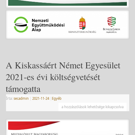
A Kiskassáért Német Egyesület
2021-es évi költségvetését
támogatta
Írta:
secadmin
|
2021-11-24
|
Egyéb
a hozzászólások lehetősége kikapcsolva