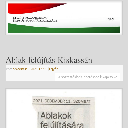
Ablak felújítás Kiskassán
Írta:
secadmin
|
2021-12-11
|
Egyéb
a hozzászólások lehetősége kikapcsolva