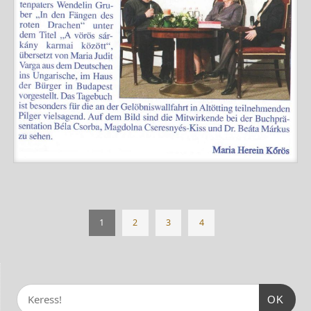
1
2
3
4
OK