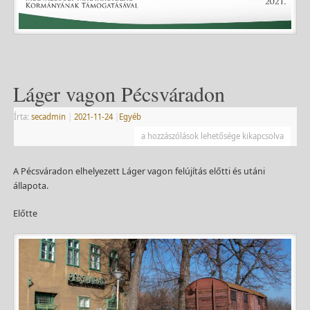
Láger vagon Pécsváradon
Írta:
secadmin
|
2021-11-24
|
Egyéb
a hozzászólások lehetősége kikapcsolva
A Pécsváradon elhelyezett Láger vagon felújítás előtti és utáni
állapota.
Előtte