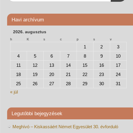
Havi archívum
2026. augusztus
h
K
s
c
p
s
v
1
2
3
4
5
6
7
8
9
10
11
12
13
14
15
16
17
18
19
20
21
22
23
24
25
26
27
28
29
30
31
« júl
Legutóbbi bejegyzések
Meghívó – Kiskassáért Német Egyesület 30. évforduló