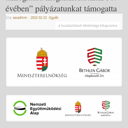
évében” pályázatunkat támogatta
Írta:
secadmin
|
2022-02-23
|
Egyéb
a hozzászólások lehetősége kikapcsolva