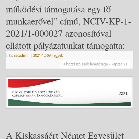
működési támogatása egy fő
munkaerővel” című, NCIV-KP-1-
2021/1-000027 azonosítóval
ellátott pályázatunkat támogatta:
Írta:
secadmin
|
2021-12-09
|
Egyéb
a hozzászólások lehetősége kikapcsolva
A Kiskassáért Német Egyesület