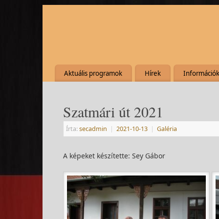
Aktuális programok
Hírek
Információ
Szatmári út 2021
Írta:
secadmin
|
2021-10-13
|
Galéria
A képeket készítette: Sey Gábor