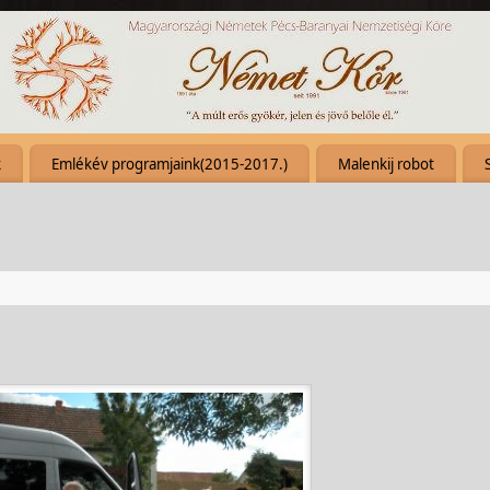
k
Emlékév programjaink(2015-2017.)
Malenkij robot