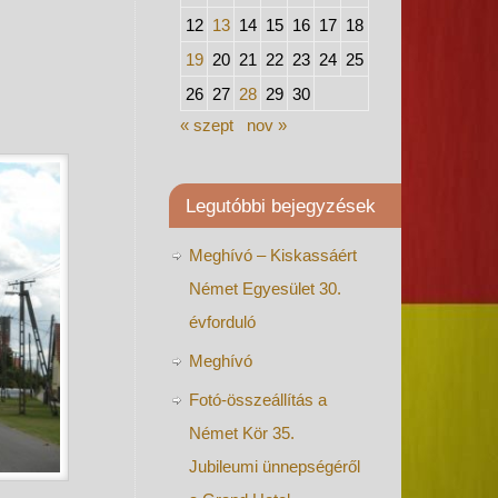
12
13
14
15
16
17
18
19
20
21
22
23
24
25
26
27
28
29
30
« szept
nov »
Legutóbbi bejegyzések
Meghívó – Kiskassáért
Német Egyesület 30.
évforduló
Meghívó
Fotó-összeállítás a
Német Kör 35.
Jubileumi ünnepségéről