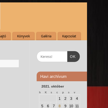
Sajtó
Könyvek
Galéria
Kapcsolat
OK
Havi archívum
2021. október
h
K
s
c
p
s
v
1
2
3
4
5
6
7
8
9
10
11