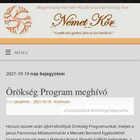
MENÜ
2021-10-19
nap bejegyzései
Örökség Program meghívó
Írta:
secadmin
|
2021-10-19
|
Archívum
a hozzászólások lehetősége kikapcsolva
Hosszú szünet után újból elindítjuk Örökség Programunkat, melyet a
Janus Pannonius Múzeummal és a Mecseki Borrend Egyesülettel
közösen tartunk meg a Malenkij Robot állandó kiállítás helyszínén, a