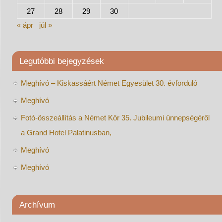
27
28
29
30
« ápr
júl »
Legutóbbi bejegyzések
Meghívó – Kiskassáért Német Egyesület 30. évforduló
Meghívó
Fotó-összeállítás a Német Kör 35. Jubileumi ünnepségéről
a Grand Hotel Palatinusban,
Meghívó
Meghívó
Archívum