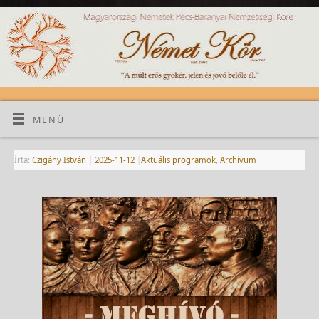
MENÜ
Írta:
Czigány István
|
2025-11-12
|
Aktuális programok
,
Archívum