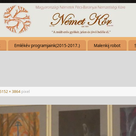
k
Emlékév programjaink(2015-2017.)
Malenkij robot
5152 × 3864
pixel