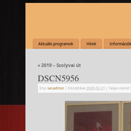
Aktuális programok
Hírek
Információ
«
2019 – Szolyvai út
DSCN5956
Írta:
secadmin
|
Közzétéve
2020-02-21
|
Teljes méret