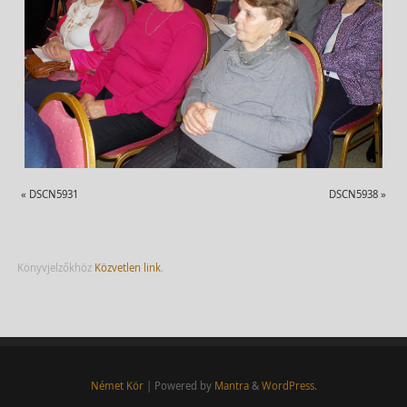
«
DSCN5931
DSCN5938
»
Könyvjelzőkhöz
Közvetlen link
.
Német Kör
| Powered by
Mantra
&
WordPress.