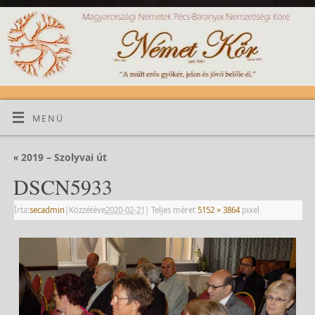
MENÜ
«
2019 – Szolyvai út
DSCN5933
Írta:
secadmin
|
Közzétéve
2020-02-21
|
Teljes méret
5152 × 3864
pixel