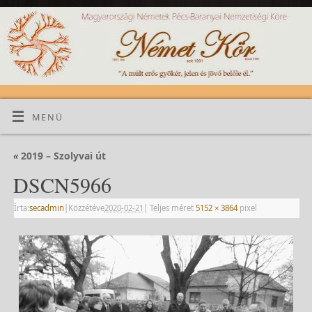
MENÜ
«
2019 – Szolyvai út
DSCN5966
Írta:
secadmin
|
Közzétéve
2020-02-21
|
Teljes méret
5152 × 3864
pixel