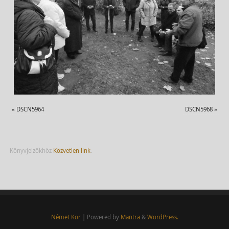
«
DSCN5964
DSCN5968
»
Könyvjelzőkhöz
Közvetlen link
.
Német Kör
| Powered by
Mantra
&
WordPress.