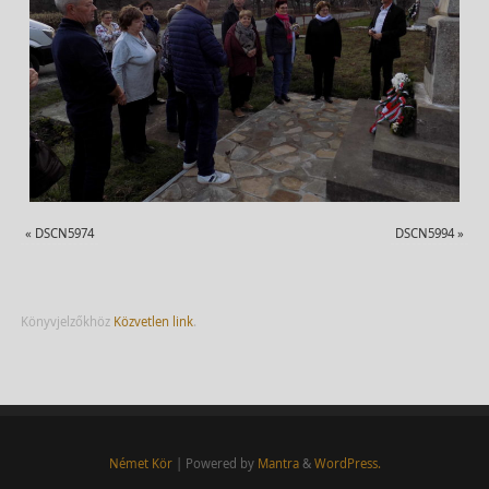
«
DSCN5974
DSCN5994
»
Könyvjelzőkhöz
Közvetlen link
.
Német Kör
| Powered by
Mantra
&
WordPress.