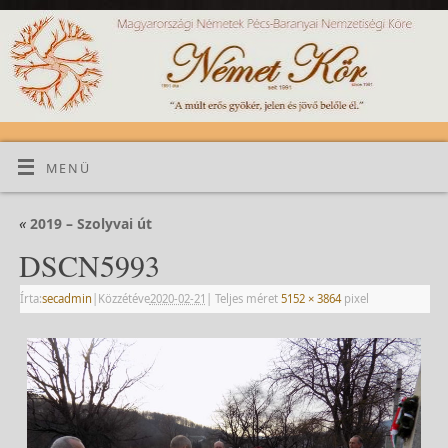
MENÜ
«
2019 – Szolyvai út
DSCN5993
Írta:
secadmin
|
Közzétéve
2020-02-21
|
Teljes méret
5152 × 3864
pixel