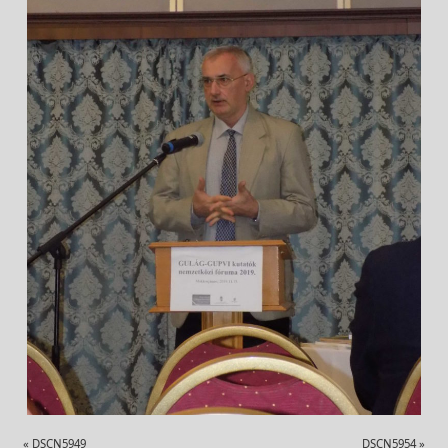
«
DSCN5949
DSCN5954
»