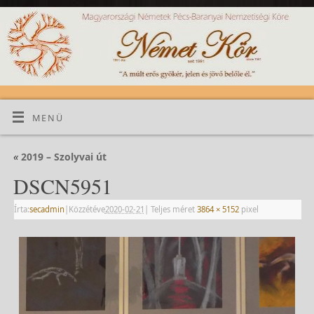
MENÜ
«
2019 – Szolyvai út
DSCN5951
Írta:
secadmin
|
Közzétéve
2020-02-21
|
Teljes méret
3864 × 5152
pixel