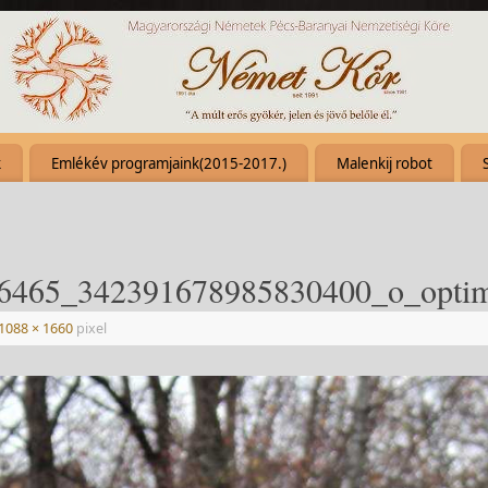
k
Emlékév programjaink(2015-2017.)
Malenkij robot
6465_342391678985830400_o_optim
1088 × 1660
pixel