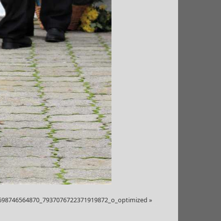
698746564870_7937076722371919872_o_optimized
»