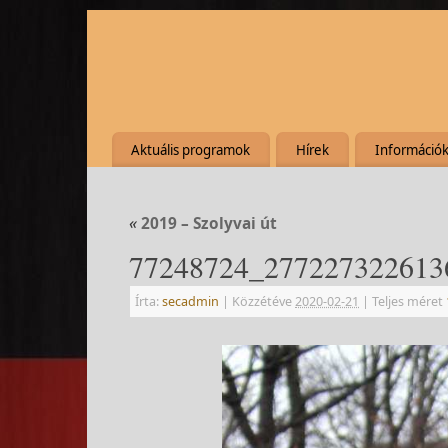
Aktuális programok
Hírek
Információ
«
2019 – Szolyvai út
77248724_277227322613
Írta:
secadmin
|
Közzétéve
2020-02-21
|
Teljes méret