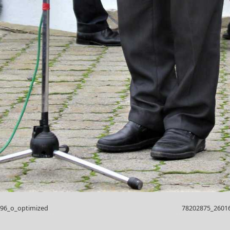
96_o_optimized
78202875_2601