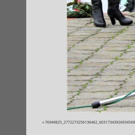
«
76949825_2772273256136462_60317343926934568