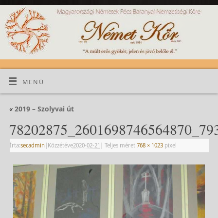
MENÜ
«
2019 – Szolyvai út
78202875_2601698746564870_793
Írta:
secadmin
|
Közzétéve
2020-02-21
|
Teljes méret
768 × 1023
pixel