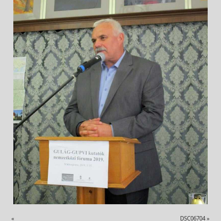
«
DSC06704
»