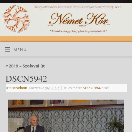
MENÜ
«
2019 – Szolyvai út
DSCN5942
Írta:
secadmin
|
Közzétéve
2020-02-21
|
Teljes méret
5152 × 3864
pixel