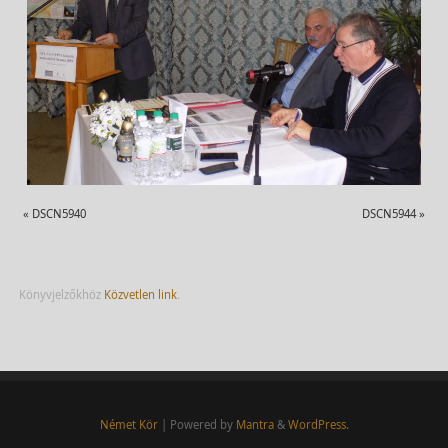
«
DSCN5940
DSCN5944
»
Könyvjelzőkhöz
Közvetlen link
.
Német Kör
| Powered by
Mantra
&
WordPress.