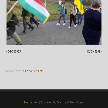
«
DSCN5995
DSCN5998
»
Könyvjelzőkhöz
Közvetlen link
.
Német Kör
| Powered by
Mantra
&
WordPress.