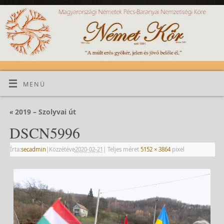
MENÜ
«
2019 – Szolyvai út
DSCN5996
Írta:
secadmin
|
Közzétéve
2020-02-21
|
Teljes méret
5152 × 3864
pixel