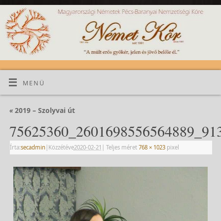
MENÜ
«
2019 – Szolyvai út
75625360_2601698556564889_913
Írta:
secadmin
|
Közzétéve
2020-02-21
|
Teljes méret
768 × 1023
pixel