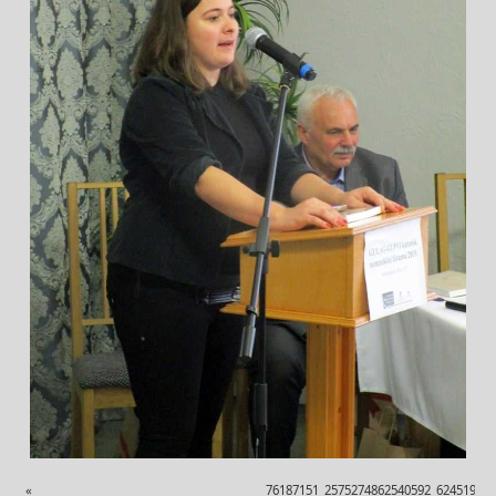
«
76187151_2575274862540592_624519087