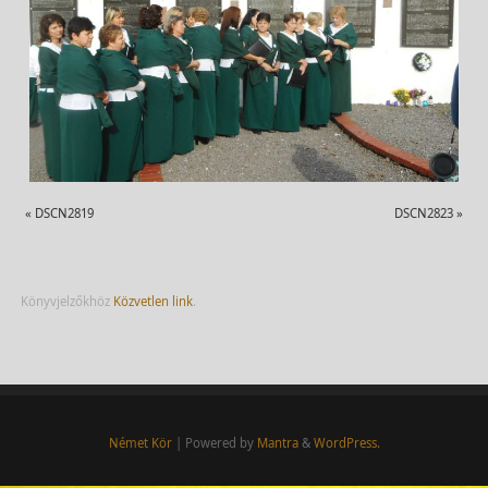
«
DSCN2819
DSCN2823
»
Könyvjelzőkhöz
Közvetlen link
.
Német Kör
| Powered by
Mantra
&
WordPress.