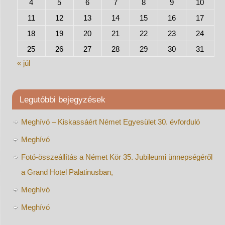
4
5
6
7
8
9
10
11
12
13
14
15
16
17
18
19
20
21
22
23
24
25
26
27
28
29
30
31
« júl
Legutóbbi bejegyzések
Meghívó – Kiskassáért Német Egyesület 30. évforduló
Meghívó
Fotó-összeállítás a Német Kör 35. Jubileumi ünnepségéről
a Grand Hotel Palatinusban,
Meghívó
Meghívó