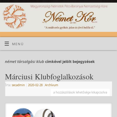
MENÜ
német társalgási klub
címkével jelölt bejegyzések
Márciusi Klubfoglalkozások
Írta:
secadmin
|
2020-02-28
|
Archívum
a hozzászólások lehetősége kikapcsolva