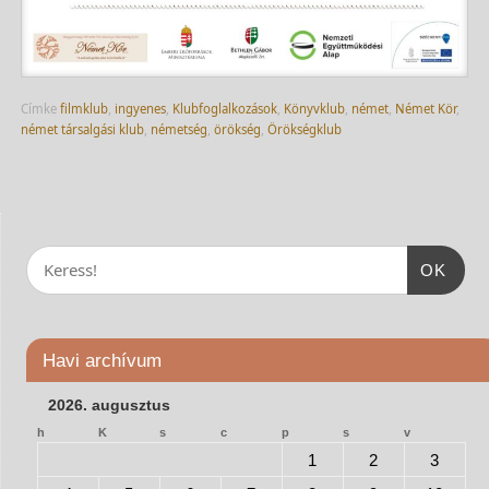
Címke
filmklub
,
ingyenes
,
Klubfoglalkozások
,
Könyvklub
,
német
,
Német Kör
,
német társalgási klub
,
németség
,
örökség
,
Örökségklub
OK
Havi archívum
2026. augusztus
h
K
s
c
p
s
v
1
2
3