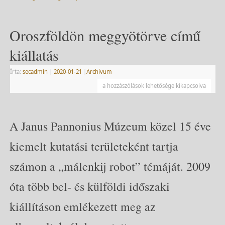
Oroszföldön meggyötörve című
kiállatás
Írta:
secadmin
|
2020-01-21
|
Archívum
a hozzászólások lehetősége kikapcsolva
A Janus Pannonius Múzeum közel 15 éve
kiemelt kutatási területeként tartja
számon a „málenkij robot” témáját. 2009
óta több bel- és külföldi időszaki
kiállításon emlékezett meg az