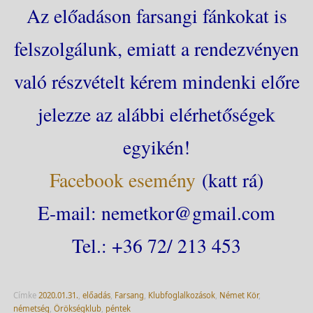
Az előadáson farsangi fánkokat is
felszolgálunk, emiatt a rendezvényen
való részvételt kérem mindenki előre
jelezze az alábbi elérhetőségek
egyikén!
Facebook esemény
(katt rá)
E-mail: nemetkor@gmail.com
Tel.: +36 72/ 213 453
Címke
2020.01.31.
,
előadás
,
Farsang
,
Klubfoglalkozások
,
Német Kör
,
németség
,
Örökségklub
,
péntek