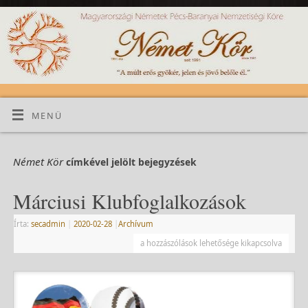
MENÜ
Német Kör
címkével jelölt bejegyzések
Márciusi Klubfoglalkozások
Írta:
secadmin
|
2020-02-28
|
Archívum
a hozzászólások lehetősége kikapcsolva