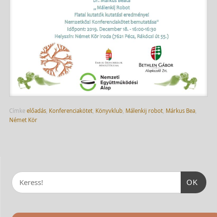
Címke
előadás
,
Konferenciakötet
,
Könyvklub
,
Málenkij robot
,
Márkus Bea
,
Német Kör
OK