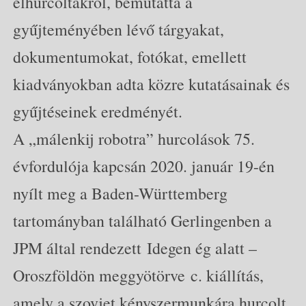
elhurcoltakról, bemutatta a
gyűjteményében lévő tárgyakat,
dokumentumokat, fotókat, emellett
kiadványokban adta közre kutatásainak és
gyűjtéseinek eredményét.
A „málenkij robotra” hurcolások 75.
évfordulója kapcsán 2020. január 19-én
nyílt meg a Baden-Württemberg
tartományban található Gerlingenben a
JPM által rendezett Idegen ég alatt –
Oroszföldön meggyötörve c. kiállítás,
amely a szovjet kényszermunkára hurcolt