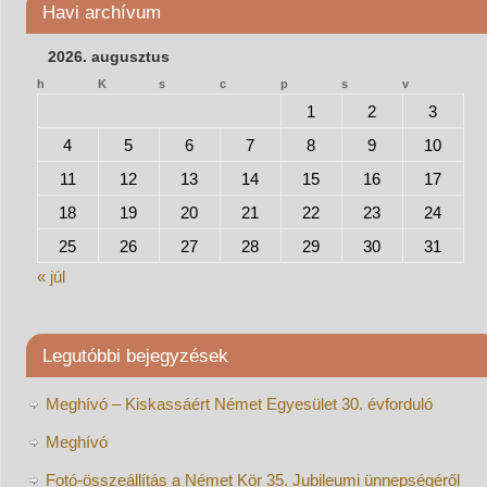
Havi archívum
2026. augusztus
h
K
s
c
p
s
v
1
2
3
4
5
6
7
8
9
10
11
12
13
14
15
16
17
18
19
20
21
22
23
24
25
26
27
28
29
30
31
« júl
Legutóbbi bejegyzések
Meghívó – Kiskassáért Német Egyesület 30. évforduló
Meghívó
Fotó-összeállítás a Német Kör 35. Jubileumi ünnepségéről