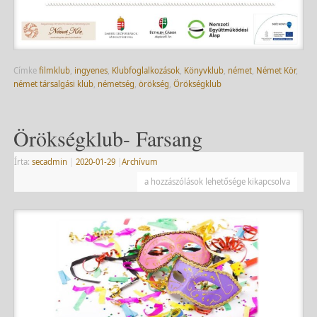
Címke
filmklub
,
ingyenes
,
Klubfoglalkozások
,
Könyvklub
,
német
,
Német Kör
,
német társalgási klub
,
németség
,
örökség
,
Örökségklub
Örökségklub- Farsang
Írta:
secadmin
|
2020-01-29
|
Archívum
a hozzászólások lehetősége kikapcsolva