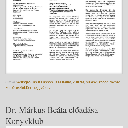
Címke
Gerlingen
,
Janus Pannonius Múzeum
,
kiállítás
,
Málenkij robot
,
Német
Kör
,
Oroszföldön meggyötörve
Dr. Márkus Beáta előadása –
Könyvklub