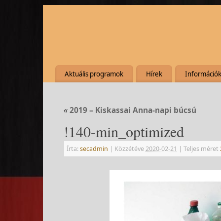
Aktuális programok
Hírek
Információ
«
2019 – Kiskassai Anna-napi búcsú
!140-min_optimized
Írta:
secadmin
|
Közzétéve
2020-02-21
|
Teljes méret