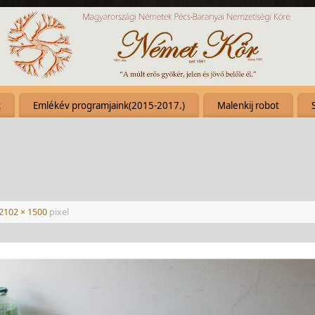
k
Emlékév programjaink(2015-2017.)
Malenkij robot
2102 × 1500
pixel