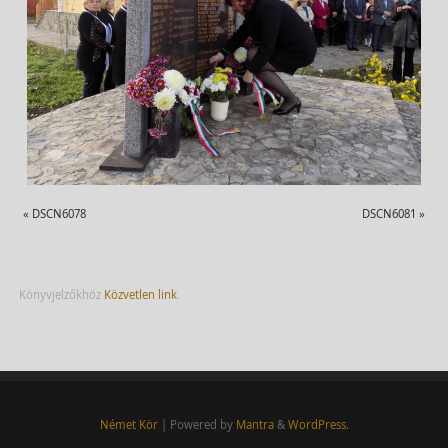
«
DSCN6078
DSCN6081
»
Könyvjelzőkhöz
Közvetlen link
.
Német Kör
| Powered by
Mantra
&
WordPress.