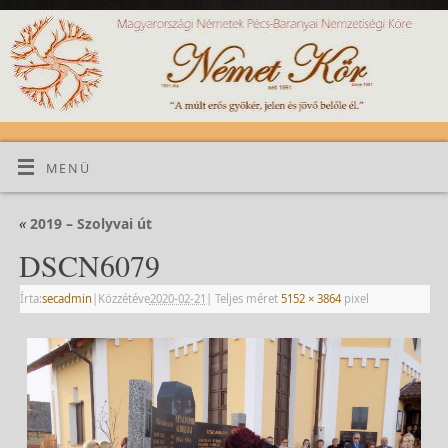
MENÜ
«
2019 – Szolyvai út
DSCN6079
Írta:
secadmin
|
Közzétéve
2020-02-21
|
Teljes méret
5152 × 3864
pixel