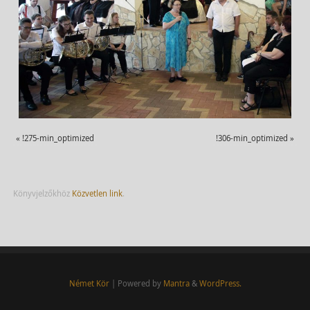
«
!275-min_optimized
!306-min_optimized
»
Könyvjelzőkhöz
Közvetlen link
.
Német Kör
| Powered by
Mantra
&
WordPress.