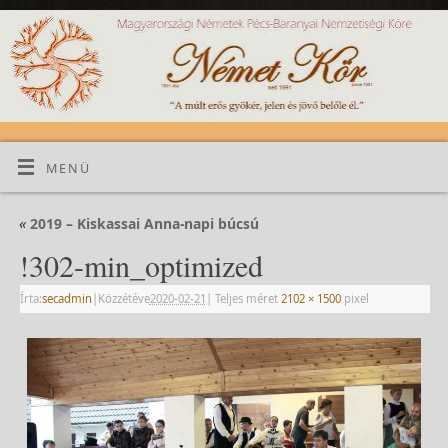
MENÜ
«
2019 – Kiskassai Anna-napi búcsú
!302-min_optimized
Írta:
secadmin
|
Közzétéve
2020-02-21
|
Teljes méret
2102 × 1500
pixel