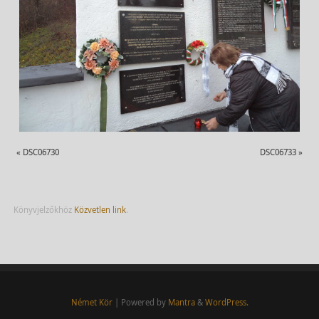
«
DSC06730
DSC06733
»
Könyvjelzőkhöz
Közvetlen link
.
Német Kör
| Powered by
Mantra
&
WordPress.