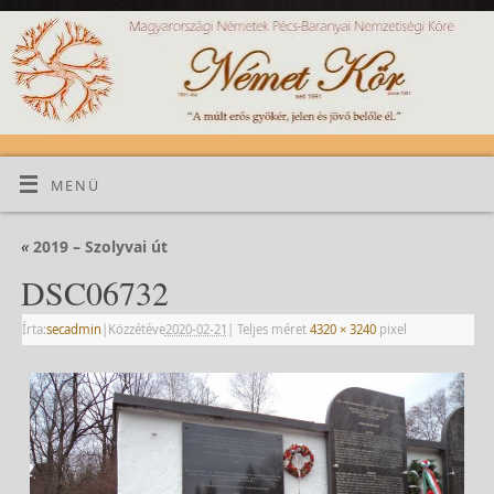
MENÜ
«
2019 – Szolyvai út
DSC06732
Írta:
secadmin
|
Közzétéve
2020-02-21
|
Teljes méret
4320 × 3240
pixel