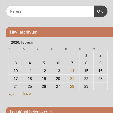
OK
Havi archívum
2020. február
h
K
s
c
p
s
v
1
2
3
4
5
6
7
8
9
10
11
12
13
14
15
16
17
18
19
20
21
22
23
24
25
26
27
28
29
« jan
márc »
Legutóbbi bejegyzések