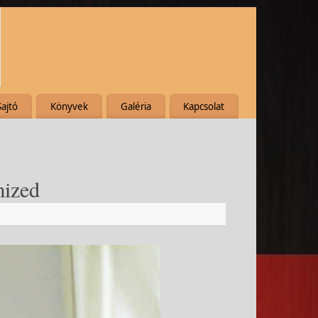
Sajtó
Könyvek
Galéria
Kapcsolat
ized