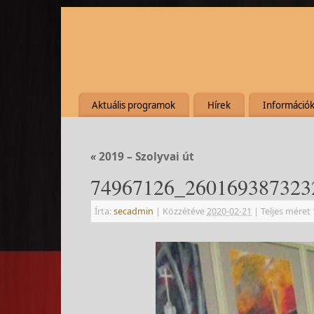
Aktuális programok
Hírek
Információ
«
2019 – Szolyvai út
74967126_260169387323
Írta:
secadmin
|
Közzétéve
2020-02-21
|
Teljes méret