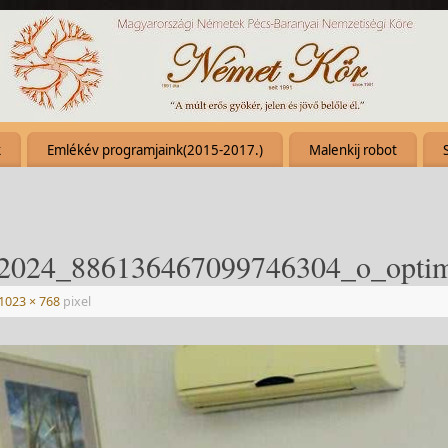
k
Emlékév programjaink(2015-2017.)
Malenkij robot
2024_886136467099746304_o_optim
1023 × 768
pixel